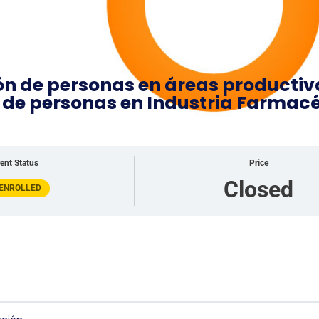
ón de personas en áreas productiva
n de personas en Industria Farmac
ent Status
Price
Closed
 ENROLLED