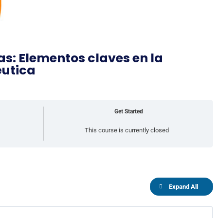
s: Elementos claves en la
éutica
Get Started
This course is currently closed
Expand All