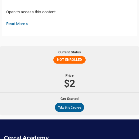
Humedad
Relativa
Open to access this content
–
RE6590
Read More »
Current Status
NOT ENROLLED
Price
$2
Get Started
Take this Course
Cercal Academy