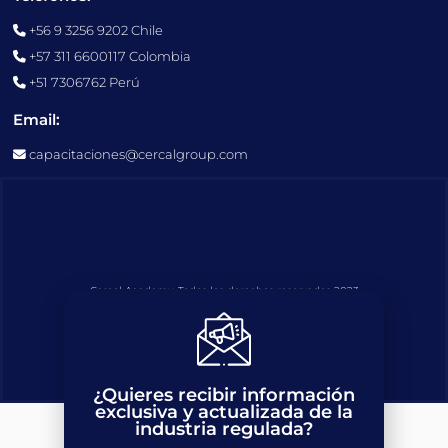
+56 9 3256 9202 Chile
+57 311 6600117 Colombia
+51 7306762 Perú
Email:
capacitaciones@cercalgroup.com
Cercal Academy. Todos los derechos reservados 2023
F
I
Y
L
a
n
o
i
c
s
u
n
¿Quieres recibir información
e
t
t
k
exclusiva y actualizada de la
b
a
u
e
industria regulada?
Course Content