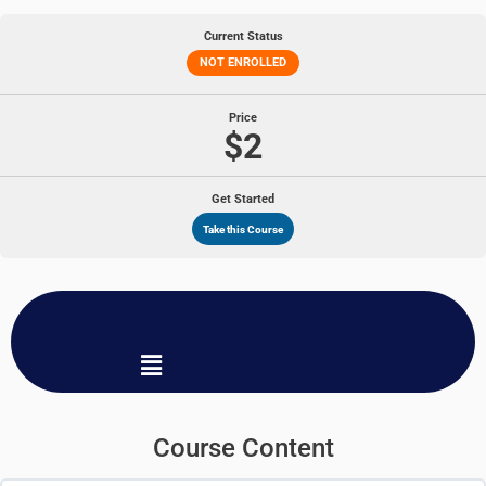
Current Status
NOT ENROLLED
Price
$2
Get Started
Take this Course
Menu
Course Content