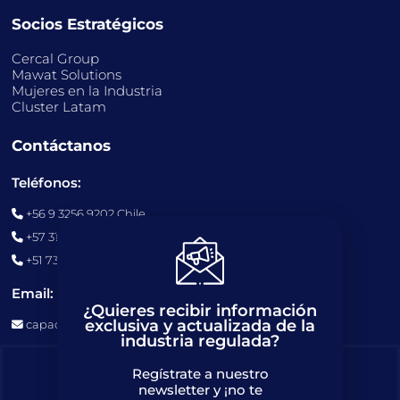
Socios Estratégicos
Cercal Group
Mawat Solutions
Mujeres en la Industria
Cluster Latam
Contáctanos
Teléfonos:
+56 9 3256 9202 Chile
+57 311 6600117 Colombia
+51 7306762 Perú
Email:
¿Quieres recibir información
exclusiva y actualizada de la
capacitaciones@cercalgroup.com
industria regulada?
Regístrate a nuestro
newsletter y ¡no te